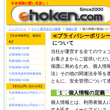
生命保険の賢い見直し！
トップページ
サイト運営会社の概要
掲載記事
個人情報の取扱いに
≪プライバシーポリシ
【生命保険商品 徹底比
較】
について
終身保険の比較
当社が運営する全てのウェ
定期保険の比較
お客さまからご提供いただ
医療保険の比較
保護に努めるため、個人情
学資保険の比較
法）その他の関連法令等を
引受基準緩和型医療保険
変額保険の比較
ともに、安全管理について
【各社お問い合わせ先】
１．個人情報の定義
生命保険会社お手続きにつ
いて
個人情報とは、利用者個人
損害保険会社お手続きにつ
する氏名、メールアドレス