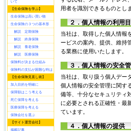
いて
用者を識別できるものとし
【生命保険を学ぶ】
生命保険は高い買い物
２．個人情報の利用目
生命保険の３つの基本形
解説 定期保険
当社は、取得した個人情報
解説 終身保険
ービスの案内、提供、維持管
解説 養老保険
る業務に使用いたします。
解説 医療保険
保険料が決まる仕組み
３．個人情報の安全管
保険料の支払が困難な時は
当社は、取り扱う個人デー
【生命保険見直し術】
加入目的を明確に
個人情報の安全管理に関す
保障額はこう考える
備等、十分なセキュリティ
死亡保障を考える
に必要とされる正確性・最
医療保障を考える
ています。
保険会社を選ぶ
【サイト運営会社】
４．個人情報の提供
掲載記事