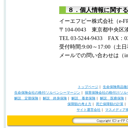
８．個人情報に関す
イーエフピー株式会社（e-FP Co
〒104-0043 東京都中央区湊
TEL 03-5244-9433 FAX：03
受付時間:9:00～17:00
メールでの問い合わせは（info＠
トップページ
｜
生命保険商品徹
生命保険会社の格付/ソルベンシーマージン
｜
損害保険会社の格付け/ソル
解説 定期保険
｜
解説 終身保険
｜
解説 養老保険
｜
解説 医療保険
｜
保障額の考え方
｜
死亡保障額の計算
｜
サイト運営会社
｜
マスメディア